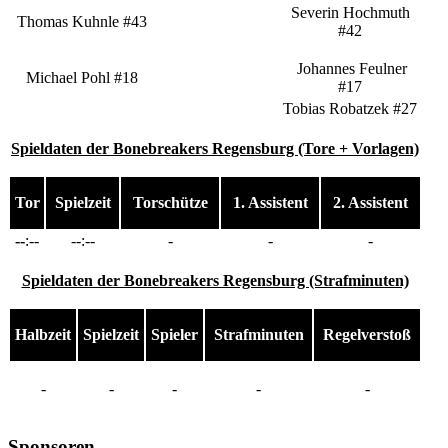
Severin Hochmuth
Thomas Kuhnle #43
#42
Johannes Feulner
Michael Pohl #18
#17
Tobias Robatzek #27
Spieldaten der Bonebreakers Regensburg (Tore + Vorlagen)
Tor
Spielzeit
Torschütze
1. Assistent
2. Assistent
--
:--
--:--
-
-
-
Spieldaten der Bonebreakers Regensburg (Strafminuten)
Halbzeit
Spielzeit
Spieler
Strafminuten
Regelverstoß
-
-
-
-
-
Sponsoren