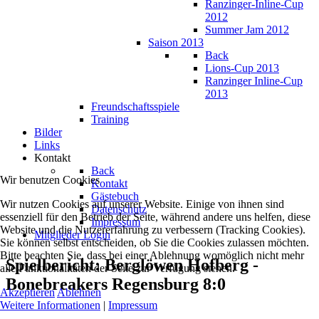
Ranzinger-Inline-Cup
2012
Summer Jam 2012
Saison 2013
Back
Lions-Cup 2013
Ranzinger Inline-Cup
2013
Freundschaftsspiele
Training
Bilder
Links
Kontakt
Back
Wir benutzen Cookies
Kontakt
Gästebuch
Wir nutzen Cookies auf unserer Website. Einige von ihnen sind
Datenschutz
essenziell für den Betrieb der Seite, während andere uns helfen, diese
Impressum
Website und die Nutzererfahrung zu verbessern (Tracking Cookies).
Mitglieder Login
Sie können selbst entscheiden, ob Sie die Cookies zulassen möchten.
Bitte beachten Sie, dass bei einer Ablehnung womöglich nicht mehr
Spielbericht: Berglöwen Hofberg -
alle Funktionalitäten der Seite zur Verfügung stehen.
Bonebreakers Regensburg 8:0
Akzeptieren
Ablehnen
Weitere Informationen
|
Impressum