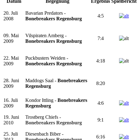
Datum
Begegnung
Ergebnis
Spielbericht
20. Juli
Bavarian Predators -
4:5
2008
Bonebreakers Regensburg
09. Mai
Vilspiraten Amberg -
7:4
2009
Bonebreakers Regensburg
22. Mai
Puckbusters Weiden -
4:18
2009
Bonebreakers Regensburg
28. Juni
Maddogs Saal -
Bonebreakers
8:20
2009
Regensburg
16. Juli
Kondor Ittling -
Bonebreakers
4:6
2009
Regensburg
19. Juni
Trostberg Chiefs -
9:1
2010
Bonebreakers Regensburg
25. Juli
Diesenbach Biber -
6:16
2013
Bonebreakers Regensburg