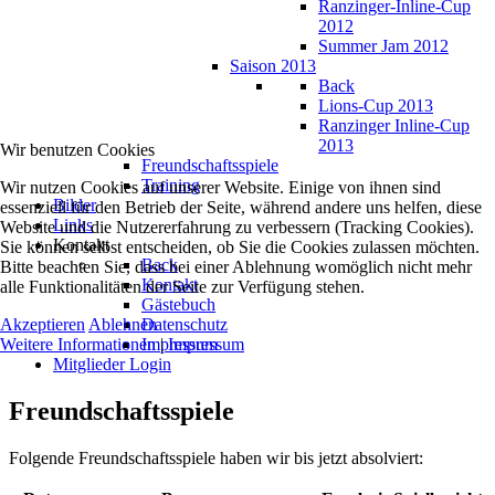
Ranzinger-Inline-Cup
2012
Summer Jam 2012
Saison 2013
Back
Lions-Cup 2013
Ranzinger Inline-Cup
2013
Wir benutzen Cookies
Freundschaftsspiele
Training
Wir nutzen Cookies auf unserer Website. Einige von ihnen sind
Bilder
essenziell für den Betrieb der Seite, während andere uns helfen, diese
Links
Website und die Nutzererfahrung zu verbessern (Tracking Cookies).
Kontakt
Sie können selbst entscheiden, ob Sie die Cookies zulassen möchten.
Back
Bitte beachten Sie, dass bei einer Ablehnung womöglich nicht mehr
Kontakt
alle Funktionalitäten der Seite zur Verfügung stehen.
Gästebuch
Akzeptieren
Ablehnen
Datenschutz
Weitere Informationen
|
Impressum
Impressum
Mitglieder Login
Freundschaftsspiele
Folgende Freundschaftsspiele haben wir bis jetzt absolviert: