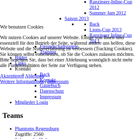
Ranzinger-Inline-Cup
2012
Summer Jam 2012
Saison 2013
Back
Wir benutzen Cookies
Lions-Cup 2013
Ranzinger Inline-Cup
Wir nutzen Cookies auf unserer Website. Einige von ihnen sind
2013
essenziell für den Betrieb der Seite, während andere uns helfen, diese
Freundschaftsspiele
Website und die Nutzererfahrung zu verbessern (Tracking Cookies).
Training
Sie können selbst entscheiden, ob Sie die Cookies zulassen möchten.
Bilder
Bitte beachten Sie, dass bei einer Ablehnung womöglich nicht mehr
Links
alle Funktionalitäten der Seite zur Verfügung stehen.
Kontakt
Back
Akzeptieren
Ablehnen
Kontakt
Weitere Informationen
|
Impressum
Gästebuch
Datenschutz
Impressum
Mitglieder Login
Teams
Phantoms Regensburg
Zugriffe: 2560