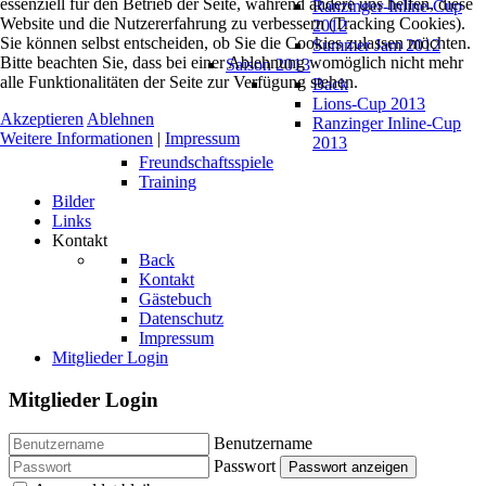
essenziell für den Betrieb der Seite, während andere uns helfen, diese
Ranzinger-Inline-Cup
Website und die Nutzererfahrung zu verbessern (Tracking Cookies).
2012
Sie können selbst entscheiden, ob Sie die Cookies zulassen möchten.
Summer Jam 2012
Bitte beachten Sie, dass bei einer Ablehnung womöglich nicht mehr
Saison 2013
alle Funktionalitäten der Seite zur Verfügung stehen.
Back
Lions-Cup 2013
Akzeptieren
Ablehnen
Ranzinger Inline-Cup
Weitere Informationen
|
Impressum
2013
Freundschaftsspiele
Training
Bilder
Links
Kontakt
Back
Kontakt
Gästebuch
Datenschutz
Impressum
Mitglieder Login
Mitglieder Login
Benutzername
Passwort
Passwort anzeigen